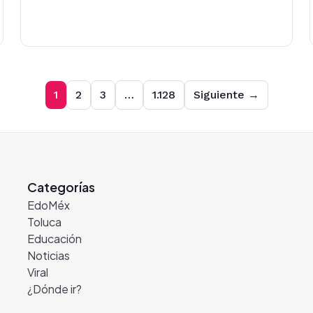
1
2
3
…
1.128
Siguiente →
Categorías
EdoMéx
Toluca
Educación
Noticias
Viral
¿Dónde ir?