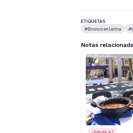
ETIQUETAS
#Bronco en Lerma
#
Notas relacionad
¿Dónde ir?