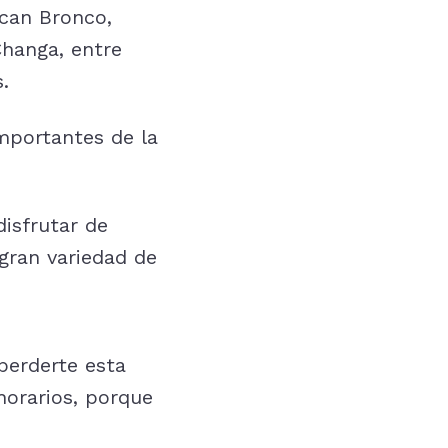
acan Bronco,
Changa, entre
.
mportantes de la
disfrutar de
 gran variedad de
perderte esta
horarios, porque