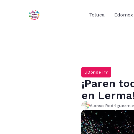
Toluca
Edomex
¿Dónde ir?
¡Paren to
en Lerma
Alonso Rodriguez
mar