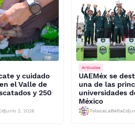
Artículos
scate y cuidado
UAEMéx se des
en el Valle de
una de las princ
escatados y 250
universidades d
México
Cd
junio 2, 2026
TolucaLaBellaCd
ju