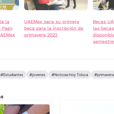
ta la
UAEMex saca su primera
Becas UA
e Pago
beca para la inscripción de
las becas
 UAEMex
primavera 2022
disponibl
semestre
#Estudiantes
#jovenes
#Noticias Hoy Toluca
#primavera
as