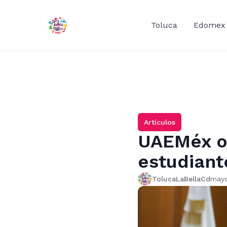
Toluca
Edomex
Artículos
UAEMéx o
estudiant
TolucaLaBellaCd
mayo