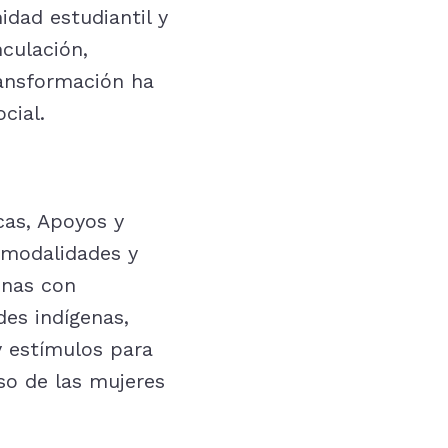
dad estudiantil y
nculación,
ransformación ha
cial.
as, Apoyos y
s modalidades y
onas con
des indígenas,
y estímulos para
lso de las mujeres