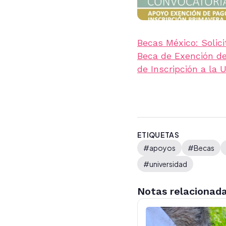
Becas México: Solici
Beca de Exención d
de Inscripción a la
ETIQUETAS
#apoyos
#Becas
#universidad
Notas relacionad