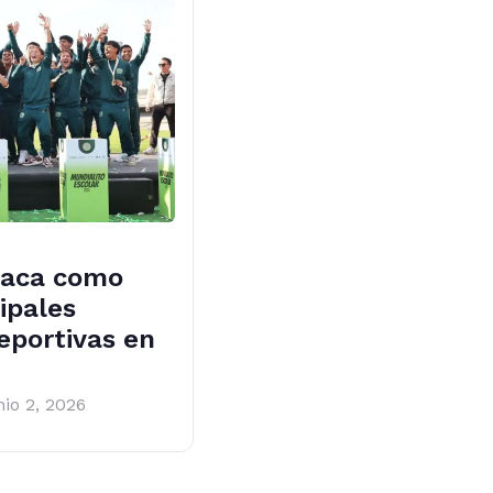
taca como
ipales
eportivas en
nio 2, 2026