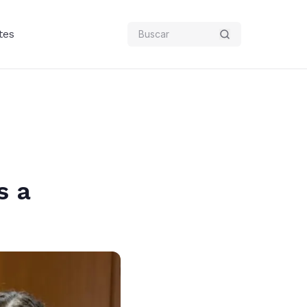
tes
s a