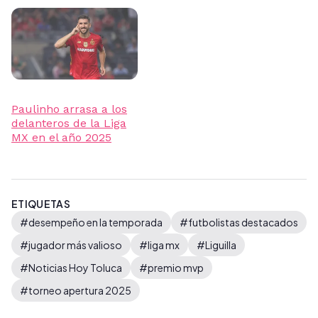
Paulinho arrasa a los
delanteros de la Liga
MX en el año 2025
ETIQUETAS
#desempeño en la temporada
#futbolistas destacados
#jugador más valioso
#liga mx
#Liguilla
#Noticias Hoy Toluca
#premio mvp
#torneo apertura 2025